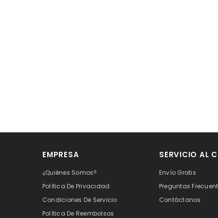
EMPRESA
SERVICIO AL C
¿Quiénes Somos?
Envío Gratis
Política De Privacidad
Preguntas Frecuen
Condiciones De Servicio
Contáctanos
Política De Reembolsos