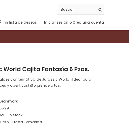
mi lista de deseos
Iniciar sesión
o
Crea una cuenta
tos
c World Cajita Fantasía 6 Pzas.
ulces con temática de Jurassic World. ¡Ideal para
es y aperitivos! ¡Sorprende a tus...
Granmark
5599
ad:
En stock
ducto:
Fiesta Temática