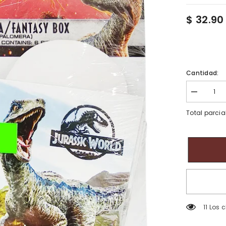
$ 32.90
Cantidad:
Disminuir
cantidad
para
Total parcia
Jurassic
World
Cajita
Fantasía
6
Pzas.
11 Los 