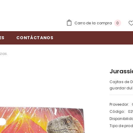
0
Carro de la compra
0
elemen
ES
CONTÁCTANOS
Pzas.
Jurassi
Cajitas de D
guardar dulc
Proveedor:
Código:
02
Disponibilid
Tipo de pro