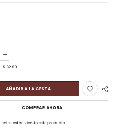
aumentar
la
cantidad
$ 32.90
l:
para
Jurassic
World
Cajita
Fantasía
AÑADIR A LA CESTA
6
Pzas.
COMPRAR AHORA
clientes están viendo este producto.