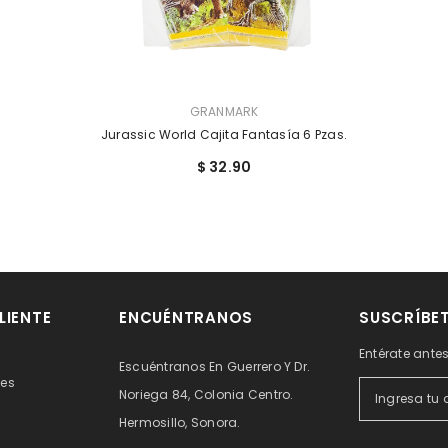
PROVEEDOR:
GRANMARK
Jurassic World Cajita Fantasía 6 Pzas.
$ 32.90
LIENTE
ENCUÉNTRANOS
SUSCRÍBE
Entérate ante
Escuéntranos En Guerrero Y Dr.
tes
Noriega 84, Colonia Centro.
Hermosillo, Sonora.